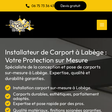
Aller
06 75 73 36 43
Devis gratuit
au
contenu
Installateur de Carport à Labège :
Votre Protection sur Mesure
Spécialiste de la conception et pose de carports
sur-mesure à Labège. Expertise, qualité et
durabilité garanties.
Installation carport sur-mesure à Labège.
Carports durables, esthétiques, parfaitement
adaptés.
Expertise et pose rapide par des pros.
Qualité matériaux, finitions soignées garanties.