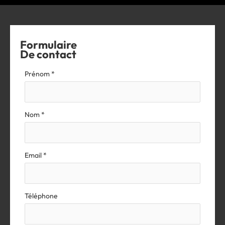
Formulaire
De contact
Formulaire
Prénom
*
simple
avec
téléphone
Nom
*
Email
*
Téléphone