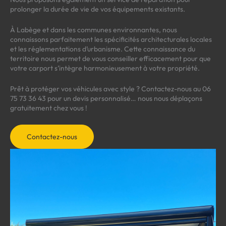
prolonger la durée de vie de vos équipements existants.
À Labège et dans les communes environnantes, nous
connaissons parfaitement les spécificités architecturales locales
et les réglementations d’urbanisme. Cette connaissance du
territoire nous permet de vous conseiller efficacement pour que
votre carport s’intègre harmonieusement à votre propriété.
Prêt à protéger vos véhicules avec style ? Contactez-nous au 06
75 73 36 43 pour un devis personnalisé… nous nous déplaçons
gratuitement chez vous !
Contactez-nous