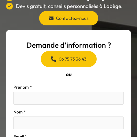
Devis gratuit, conseils personnalisés à Labège.
Contactez-nous
Demande d’information ?
06 75 73 36 43
ou
Formulaire
Prénom
*
simple
avec
téléphone
Nom
*
Email
*