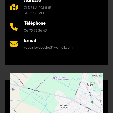
Adresse
ZI DE LA POMME
31250 REVEL
Téléphone
06 75 73 36 43
Email
revelstorebache31@gmail.com