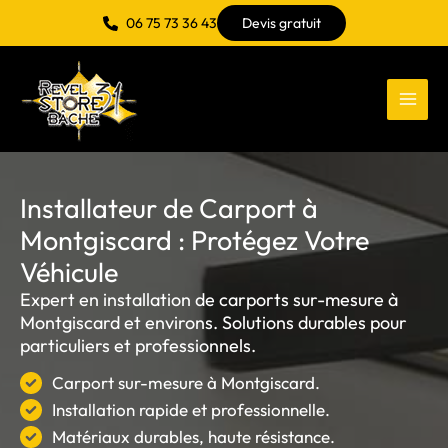
Aller
06 75 73 36 43
Devis gratuit
au
contenu
Installateur de Carport à
Montgiscard : Protégez Votre
Véhicule
Expert en installation de carports sur-mesure à
Montgiscard et environs. Solutions durables pour
particuliers et professionnels.
Carport sur-mesure à Montgiscard.
Installation rapide et professionnelle.
Matériaux durables, haute résistance.