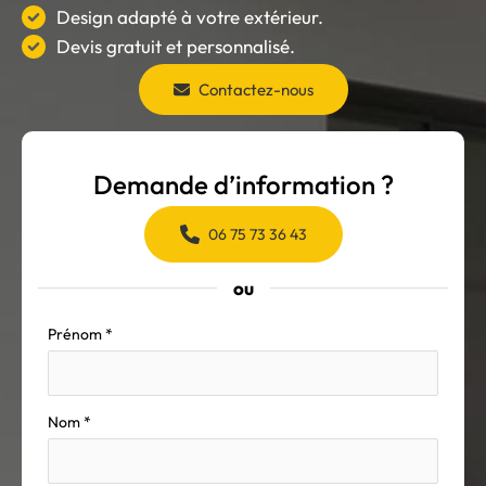
Design adapté à votre extérieur.
Devis gratuit et personnalisé.
Contactez-nous
Demande d’information ?
06 75 73 36 43
ou
Formulaire
Prénom
*
simple
avec
téléphone
Nom
*