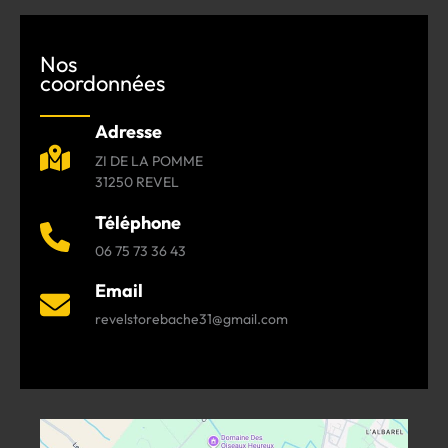
Nos
coordonnées
Adresse
ZI DE LA POMME
31250 REVEL
Téléphone
06 75 73 36 43
Email
revelstorebache31@gmail.com