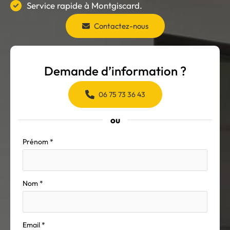
Service rapide à Montgiscard.
Contactez-nous
Demande d’information ?
06 75 73 36 43
ou
Formulaire
Prénom
*
simple
avec
téléphone
Nom
*
Email
*