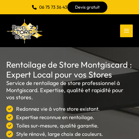
Aller
06 75 73 36 43
Devis gratuit
au
contenu
Rentoilage de Store Montgiscard :
Expert Local pour vos Stores
Service de rentoilage de store professionnel à
Montgiscard. Expertise, qualité et rapidité pour
vos stores.
Redonnez vie à votre store existant.
Expertise reconnue en rentoilage.
Toiles sur-mesure, qualité garantie.
Style rénové, large choix de couleurs.