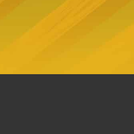
1
2
3
4
Ce que disent nos clients