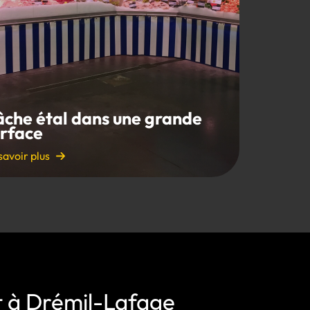
âche étal dans une grande
urface
savoir plus
rt à Drémil-Lafage