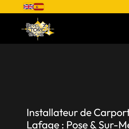
Aller
au
contenu
Installateur de Carpor
Lafage : Pose & Sur-M