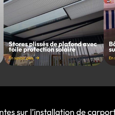
Stores plissés de plafond avec
B
toile protection solaire
s
En savoir plus
En 
tes sur l’installation de carpo