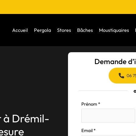
Accueil
Pergola
Stores
Bâches
Moustiquaires
Demande d’i
06 7
Formulaire
Prénom
*
simple
t à Drémil-
avec
téléphone
esure
Email
*