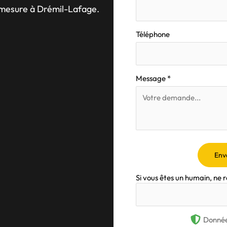
r-mesure à Drémil-Lafage.
Téléphone
Message
*
Env
Si vous êtes un humain, ne 
Donnée