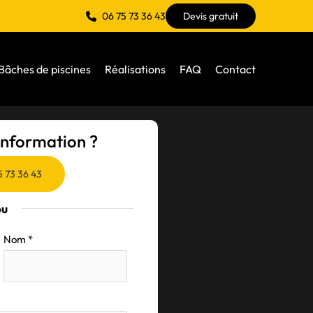
06 75 73 36 43
Devis gratuit
Bâches de piscines
Réalisations
FAQ
Contact
nformation ?
5 73 36 43
ou
Nom
*