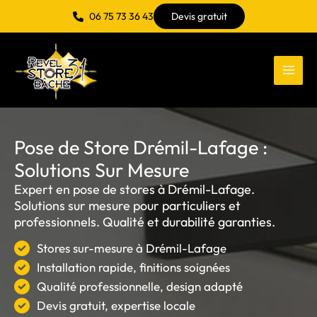
Aller
06 75 73 36 43
Devis gratuit
au
contenu
Pose de Store Drémil-Lafage :
Solutions Sur Mesure
Expert en pose de stores à Drémil-Lafage.
Solutions sur mesure pour particuliers et
professionnels. Qualité et durabilité garanties.
Stores sur-mesure à Drémil-Lafage
Installation rapide, finitions soignées
Qualité professionnelle, design adapté
Devis gratuit, expertise locale