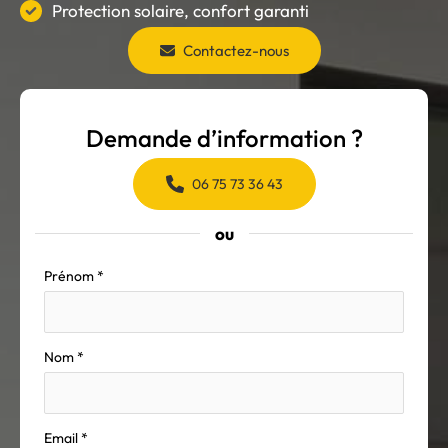
Protection solaire, confort garanti
Contactez-nous
Demande d’information ?
06 75 73 36 43
ou
Formulaire
Prénom
*
simple
avec
téléphone
Nom
*
Email
*