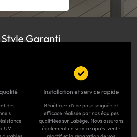
 Style Garanti
qualité
Installation et service rapide
ent des
Bénéficiez d’une pose soignée et
nnels
efficace réalisée par nos équipes
résistance
qualifiées sur Labège. Nous assurons
ux UV.
également un service après-vente
s durables
réactif et la réparation de vos