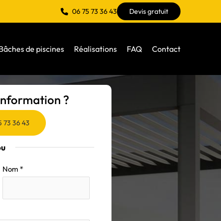
06 75 73 36 43
Devis gratuit
Bâches de piscines
Réalisations
FAQ
Contact
nformation ?
5 73 36 43
ou
Nom
*