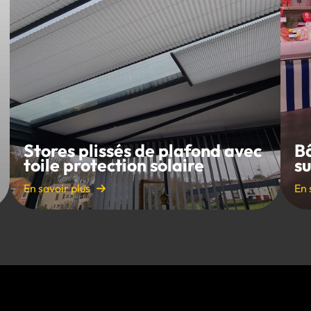
Stores plissés de plafond avec
B
toile protection solaire
s
En savoir plus
En 