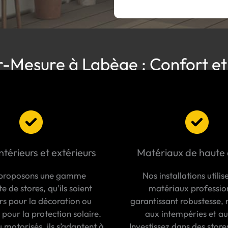
r-Mesure à Labège : Confort et
ntérieurs et extérieurs
Matériaux de haute 
proposons une gamme
Nos installations utilis
 de stores, qu’ils soient
matériaux professio
urs pour la décoration ou
garantissant robustesse, 
 pour la protection solaire.
aux intempéries et a
 motorisés, ils s’adaptent à
Investissez dans des store