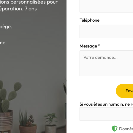
tions personnalisées pour
réparation. 7 ans
Téléphone
abège.
sme.
Message
*
Env
Si vous êtes un humain, ne 
Donnée