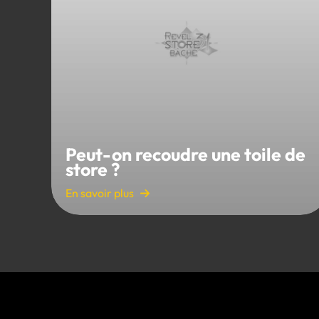
Peut-on recoudre une toile de
store ?
En savoir plus