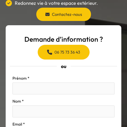
Redonnez vie à votre espace extérieur.
Contactez-nous
Demande d’information ?
06 75 73 36 43
ou
Formulaire
Prénom
*
simple
avec
téléphone
Nom
*
Email
*