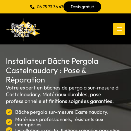
Aller
06 75 73 36 43
Devis gratuit
au
contenu
Installateur Bâche Pergola
Castelnaudary : Pose &
Réparation
Votre expert en bâches de pergola sur-mesure à
Castelnaudary. Matériaux durables, pose
professionnelle et finitions soignées garanties.
Bâche pergola sur-mesure Castelnaudary.
Matériaux professionnels, résistants aux
intempéries.
Installation experte, finitions soignées garanties.