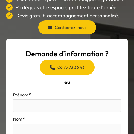
Protégez votre espace, profitez toute l’année.
Devis gratuit, accompagnement personnalisé.
Contactez-nous
Demande d’information ?
06 75 73 36 43
ou
Formulaire
Prénom
*
simple
avec
téléphone
Nom
*